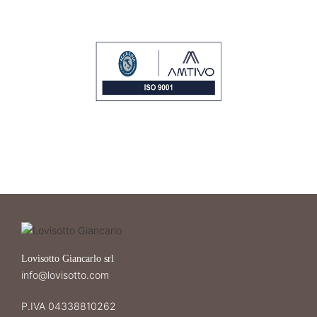
Lovisotto Giancarlo srl
info@lovisotto.com
P.IVA 04338810262