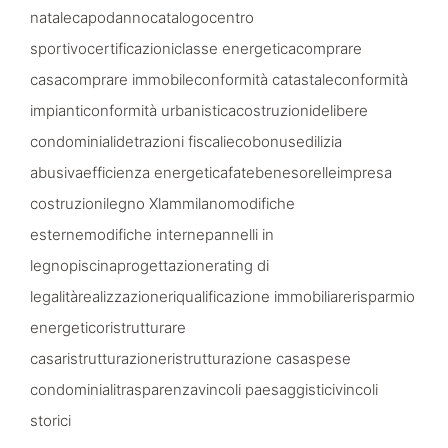
natale
capodanno
catalogo
centro
sportivo
certificazioni
classe energetica
comprare
casa
comprare immobile
conformità catastale
conformità
impianti
conformità urbanistica
costruzioni
delibere
condominiali
detrazioni fiscali
ecobonus
edilizia
abusiva
efficienza energetica
fatebenesorelle
impresa
costruzioni
legno Xlam
milano
modifiche
esterne
modifiche interne
pannelli in
legno
piscina
progettazione
rating di
legalità
realizzazione
riqualificazione immobiliare
risparmio
energetico
ristrutturare
casa
ristrutturazione
ristrutturazione casa
spese
condominiali
trasparenza
vincoli paesaggistici
vincoli
storici