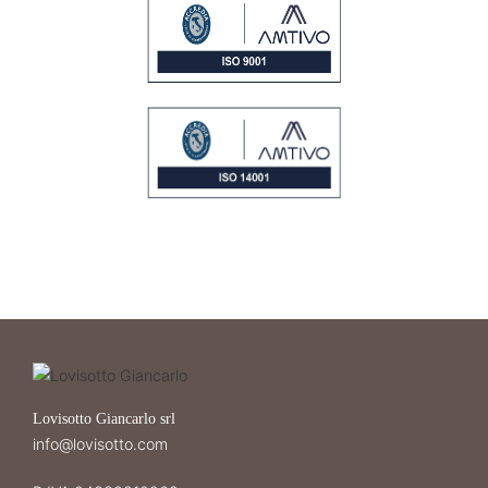
Lovisotto Giancarlo srl
info@lovisotto.com