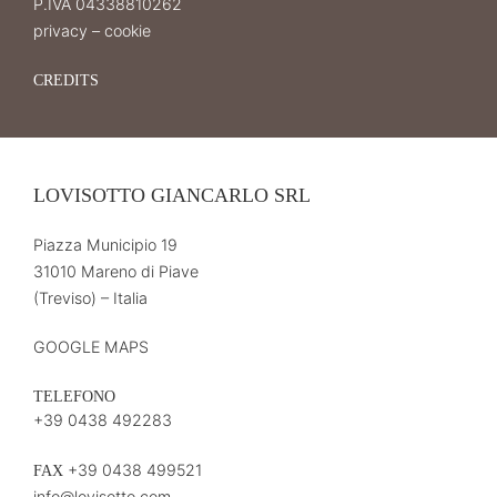
P.IVA 04338810262
privacy
–
cookie
CREDITS
LOVISOTTO GIANCARLO SRL
Piazza Municipio 19
31010 Mareno di Piave
(Treviso) – Italia
GOOGLE MAPS
TELEFONO
+39 0438 492283
+39 0438 499521
FAX
info@lovisotto.com