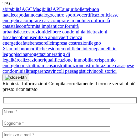
TAG
abitabilità
AGCM
agibilità
APE
auguri
bollette
buon
natale
capodanno
catalogo
centro sportivo
certificazioni
classe
energetica
comprare casa
comprare immobile
conformità
catastale
conformità impianti
conformità
urbanistica
costruzioni
delibere condominiali
detrazioni
fiscali
ecobonus
edilizia abusiva
efficienza
energetica
fatebenesorelle
impresa costruzioni
legno
Xlam
milano
modifiche esterne
modifiche interne
pannelli in
legno
piscina
progettazione
rating di
legalità
realizzazione
riqualificazione immobiliare
risparmio
energetico
ristrutturare casa
ristrutturazione
ristrutturazione casa
spese
condominiali
trasparenza
vincoli paesaggistici
vincoli storici
Richiesta
Informazioni
Compila correttamente il form e verrai al più
presto ricontattato