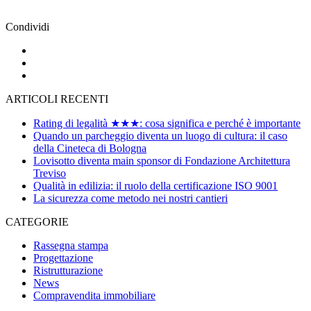
Condividi
ARTICOLI RECENTI
Rating di legalità ★★★: cosa significa e perché è importante
Quando un parcheggio diventa un luogo di cultura: il caso
della Cineteca di Bologna
Lovisotto diventa main sponsor di Fondazione Architettura
Treviso
Qualità in edilizia: il ruolo della certificazione ISO 9001
La sicurezza come metodo nei nostri cantieri
CATEGORIE
Rassegna stampa
Progettazione
Ristrutturazione
News
Compravendita immobiliare