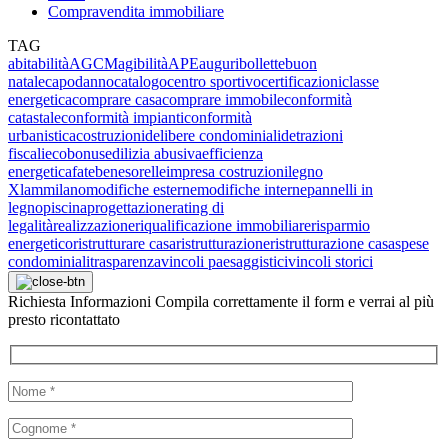
Compravendita immobiliare
TAG
abitabilità
AGCM
agibilità
APE
auguri
bollette
buon
natale
capodanno
catalogo
centro sportivo
certificazioni
classe
energetica
comprare casa
comprare immobile
conformità
catastale
conformità impianti
conformità
urbanistica
costruzioni
delibere condominiali
detrazioni
fiscali
ecobonus
edilizia abusiva
efficienza
energetica
fatebenesorelle
impresa costruzioni
legno
Xlam
milano
modifiche esterne
modifiche interne
pannelli in
legno
piscina
progettazione
rating di
legalità
realizzazione
riqualificazione immobiliare
risparmio
energetico
ristrutturare casa
ristrutturazione
ristrutturazione casa
spese
condominiali
trasparenza
vincoli paesaggistici
vincoli storici
Richiesta
Informazioni
Compila correttamente il form e verrai al più
presto ricontattato