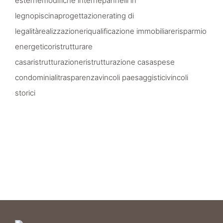
esterne
modifiche interne
pannelli in
legno
piscina
progettazione
rating di
legalità
realizzazione
riqualificazione immobiliare
risparmio
energetico
ristrutturare
casa
ristrutturazione
ristrutturazione casa
spese
condominiali
trasparenza
vincoli paesaggistici
vincoli
storici