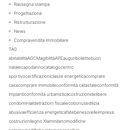
Rassegna stampa
Progettazione
Ristrutturazione
News
Compravendita immobiliare
TAG
abitabilità
AGCM
agibilità
APE
auguri
bollette
buon
natale
capodanno
catalogo
centro
sportivo
certificazioni
classe energetica
comprare
casa
comprare immobile
conformità catastale
conformità
impianti
conformità urbanistica
costruzioni
delibere
condominiali
detrazioni fiscali
ecobonus
edilizia
abusiva
efficienza energetica
fatebenesorelle
impresa
costruzioni
legno Xlam
milano
modifiche