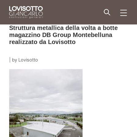
Skip
to
men
content
Struttura metallica della volta a botte
magazzino DB Group Montebelluna
realizzato da Lovisotto
|
by
Lovisotto