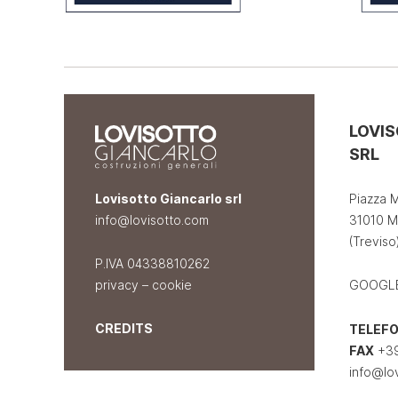
LOVI
SRL
Lovisotto Giancarlo srl
Piazza M
info@lovisotto.com
31010 M
(Treviso)
P.IVA 04338810262
privacy
–
cookie
GOOGL
CREDITS
TELEF
FAX
+39
info@lo