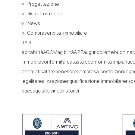
Progettazione
Ristrutturazione
News
Compravendita immobiliare
TAG
abitabilità
AGCM
agibilità
APE
auguri
bollette
buon nat
immobile
conformità catastale
conformità impianti
co
energetica
fatebenesorelle
impresa costruzioni
legn
legalità
realizzazione
riqualificazione immobiliare
ris
paesaggistici
vincoli storici