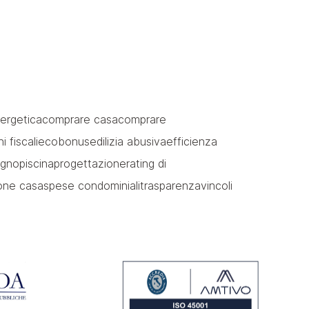
ergetica
comprare casa
comprare
i fiscali
ecobonus
edilizia abusiva
efficienza
legno
piscina
progettazione
rating di
ione casa
spese condominiali
trasparenza
vincoli