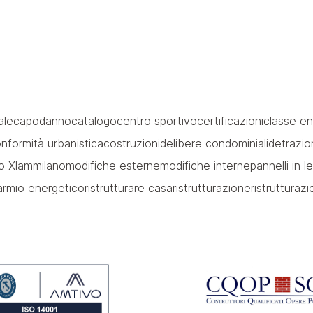
ale
capodanno
catalogo
centro sportivo
certificazioni
classe en
nformità urbanistica
costruzioni
delibere condominiali
detrazion
o Xlam
milano
modifiche esterne
modifiche interne
pannelli in 
parmio energetico
ristrutturare casa
ristrutturazione
ristrutturaz