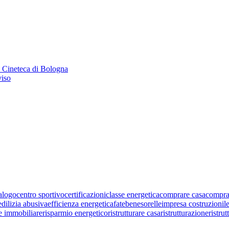
a Cineteca di Bologna
viso
alogo
centro sportivo
certificazioni
classe energetica
comprare casa
compra
edilizia abusiva
efficienza energetica
fatebenesorelle
impresa costruzioni
l
ne immobiliare
risparmio energetico
ristrutturare casa
ristrutturazione
ristru