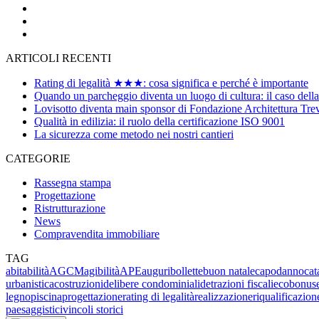
ARTICOLI RECENTI
Rating di legalità ★★★: cosa significa e perché è importante
Quando un parcheggio diventa un luogo di cultura: il caso dell
Lovisotto diventa main sponsor di Fondazione Architettura Tre
Qualità in edilizia: il ruolo della certificazione ISO 9001
La sicurezza come metodo nei nostri cantieri
CATEGORIE
Rassegna stampa
Progettazione
Ristrutturazione
News
Compravendita immobiliare
TAG
abitabilità
AGCM
agibilità
APE
auguri
bollette
buon natale
capodanno
cat
urbanistica
costruzioni
delibere condominiali
detrazioni fiscali
ecobonus
legno
piscina
progettazione
rating di legalità
realizzazione
riqualificazio
paesaggistici
vincoli storici