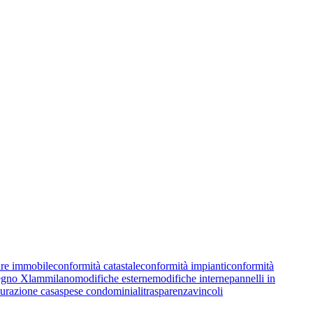
re immobile
conformità catastale
conformità impianti
conformità
egno Xlam
milano
modifiche esterne
modifiche interne
pannelli in
tturazione casa
spese condominiali
trasparenza
vincoli