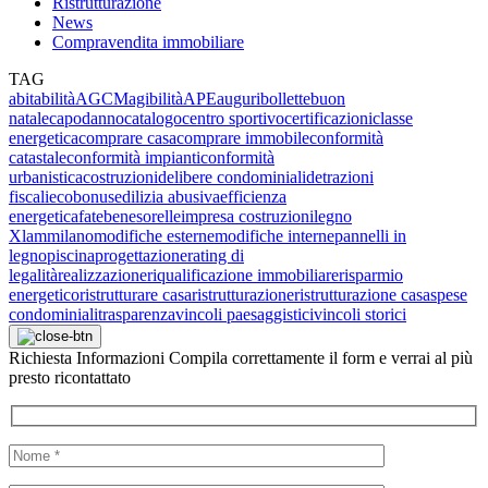
Ristrutturazione
News
Compravendita immobiliare
TAG
abitabilità
AGCM
agibilità
APE
auguri
bollette
buon
natale
capodanno
catalogo
centro sportivo
certificazioni
classe
energetica
comprare casa
comprare immobile
conformità
catastale
conformità impianti
conformità
urbanistica
costruzioni
delibere condominiali
detrazioni
fiscali
ecobonus
edilizia abusiva
efficienza
energetica
fatebenesorelle
impresa costruzioni
legno
Xlam
milano
modifiche esterne
modifiche interne
pannelli in
legno
piscina
progettazione
rating di
legalità
realizzazione
riqualificazione immobiliare
risparmio
energetico
ristrutturare casa
ristrutturazione
ristrutturazione casa
spese
condominiali
trasparenza
vincoli paesaggistici
vincoli storici
Richiesta
Informazioni
Compila correttamente il form e verrai al più
presto ricontattato