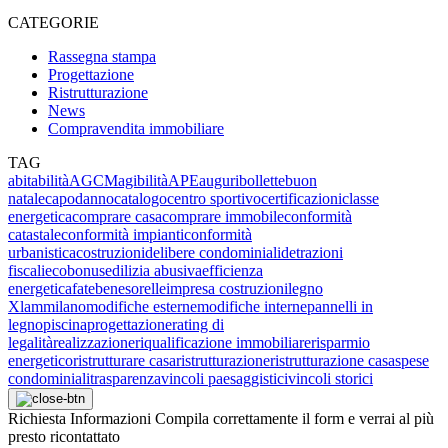
CATEGORIE
Rassegna stampa
Progettazione
Ristrutturazione
News
Compravendita immobiliare
TAG
abitabilità
AGCM
agibilità
APE
auguri
bollette
buon
natale
capodanno
catalogo
centro sportivo
certificazioni
classe
energetica
comprare casa
comprare immobile
conformità
catastale
conformità impianti
conformità
urbanistica
costruzioni
delibere condominiali
detrazioni
fiscali
ecobonus
edilizia abusiva
efficienza
energetica
fatebenesorelle
impresa costruzioni
legno
Xlam
milano
modifiche esterne
modifiche interne
pannelli in
legno
piscina
progettazione
rating di
legalità
realizzazione
riqualificazione immobiliare
risparmio
energetico
ristrutturare casa
ristrutturazione
ristrutturazione casa
spese
condominiali
trasparenza
vincoli paesaggistici
vincoli storici
Richiesta
Informazioni
Compila correttamente il form e verrai al più
presto ricontattato