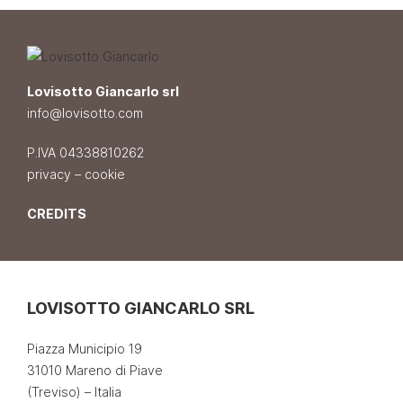
Lovisotto Giancarlo srl
info@lovisotto.com
P.IVA 04338810262
privacy
–
cookie
CREDITS
LOVISOTTO GIANCARLO SRL
Piazza Municipio 19
31010 Mareno di Piave
(Treviso) – Italia