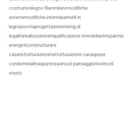
costruzioni
legno Xlam
milano
modifiche
esterne
modifiche interne
pannelli in
legno
piscina
progettazione
rating di
legalità
realizzazione
riqualificazione immobiliare
risparmio
energetico
ristrutturare
casa
ristrutturazione
ristrutturazione casa
spese
condominiali
trasparenza
vincoli paesaggistici
vincoli
storici