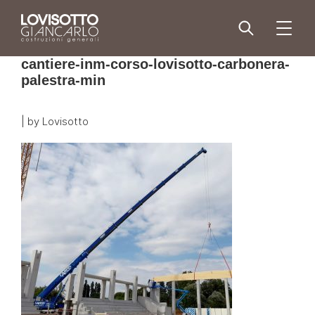
Skip
to
menu
content
cantiere-inm-corso-lovisotto-carbonera-
palestra-min
|
by
Lovisotto