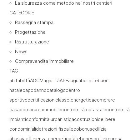
La sicurezza come metodo nei nostri cantieri
CATEGORIE
Rassegna stampa
Progettazione
Ristrutturazione
News
Compravendita immobiliare
TAG
abitabilità
AGCM
agibilità
APE
auguri
bollette
buon
natale
capodanno
catalogo
centro
sportivo
certificazioni
classe energetica
comprare
casa
comprare immobile
conformità catastale
conformità
impianti
conformità urbanistica
costruzioni
delibere
condominiali
detrazioni fiscali
ecobonus
edilizia
abusiva
efficienza energetica
fatebenesorelle
impresa