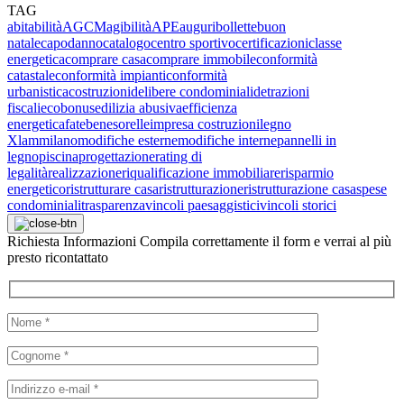
TAG
abitabilità
AGCM
agibilità
APE
auguri
bollette
buon
natale
capodanno
catalogo
centro sportivo
certificazioni
classe
energetica
comprare casa
comprare immobile
conformità
catastale
conformità impianti
conformità
urbanistica
costruzioni
delibere condominiali
detrazioni
fiscali
ecobonus
edilizia abusiva
efficienza
energetica
fatebenesorelle
impresa costruzioni
legno
Xlam
milano
modifiche esterne
modifiche interne
pannelli in
legno
piscina
progettazione
rating di
legalità
realizzazione
riqualificazione immobiliare
risparmio
energetico
ristrutturare casa
ristrutturazione
ristrutturazione casa
spese
condominiali
trasparenza
vincoli paesaggistici
vincoli storici
Richiesta
Informazioni
Compila correttamente il form e verrai al più
presto ricontattato