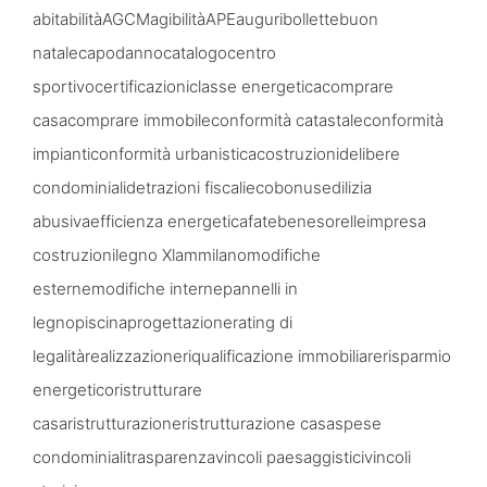
abitabilità
AGCM
agibilità
APE
auguri
bollette
buon
natale
capodanno
catalogo
centro
sportivo
certificazioni
classe energetica
comprare
casa
comprare immobile
conformità catastale
conformità
impianti
conformità urbanistica
costruzioni
delibere
condominiali
detrazioni fiscali
ecobonus
edilizia
abusiva
efficienza energetica
fatebenesorelle
impresa
costruzioni
legno Xlam
milano
modifiche
esterne
modifiche interne
pannelli in
legno
piscina
progettazione
rating di
legalità
realizzazione
riqualificazione immobiliare
risparmio
energetico
ristrutturare
casa
ristrutturazione
ristrutturazione casa
spese
condominiali
trasparenza
vincoli paesaggistici
vincoli