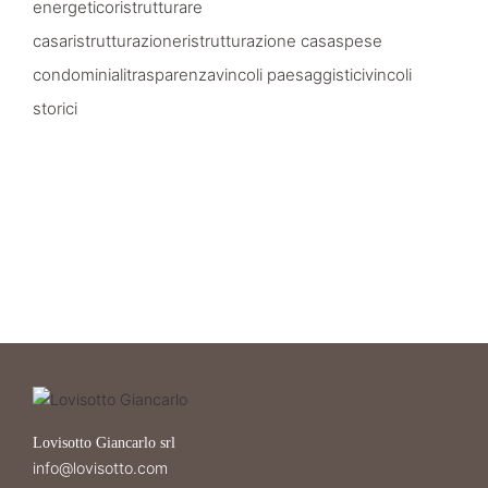
energetico
ristrutturare
casa
ristrutturazione
ristrutturazione casa
spese
condominiali
trasparenza
vincoli paesaggistici
vincoli
storici
Lovisotto Giancarlo srl
info@lovisotto.com