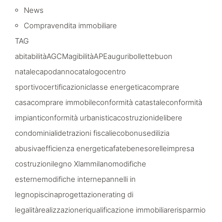
News
Compravendita immobiliare
TAG
abitabilità
AGCM
agibilità
APE
auguri
bollette
buon
natale
capodanno
catalogo
centro
sportivo
certificazioni
classe energetica
comprare
casa
comprare immobile
conformità catastale
conformità
impianti
conformità urbanistica
costruzioni
delibere
condominiali
detrazioni fiscali
ecobonus
edilizia
abusiva
efficienza energetica
fatebenesorelle
impresa
costruzioni
legno Xlam
milano
modifiche
esterne
modifiche interne
pannelli in
legno
piscina
progettazione
rating di
legalità
realizzazione
riqualificazione immobiliare
risparmio