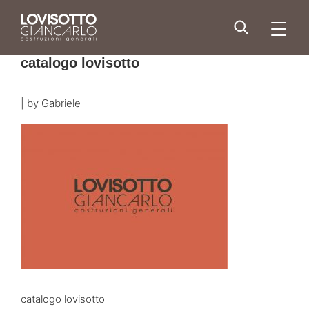
Skip
to
men
content
catalogo lovisotto
|
by
Gabriele
catalogo lovisotto