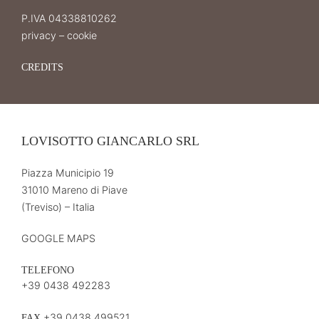
P.IVA 04338810262
privacy
–
cookie
CREDITS
LOVISOTTO GIANCARLO SRL
Piazza Municipio 19
31010 Mareno di Piave
(Treviso) – Italia
GOOGLE MAPS
TELEFONO
+39 0438 492283
+39 0438 499521
FAX