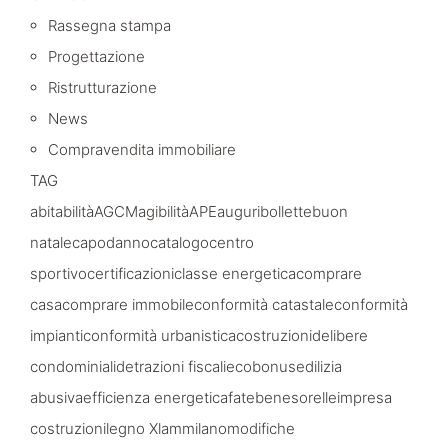
Rassegna stampa
Progettazione
Ristrutturazione
News
Compravendita immobiliare
TAG
abitabilità
AGCM
agibilità
APE
auguri
bollette
buon
natale
capodanno
catalogo
centro
sportivo
certificazioni
classe energetica
comprare
casa
comprare immobile
conformità catastale
conformità
impianti
conformità urbanistica
costruzioni
delibere
condominiali
detrazioni fiscali
ecobonus
edilizia
abusiva
efficienza energetica
fatebenesorelle
impresa
costruzioni
legno Xlam
milano
modifiche