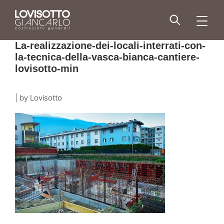
Skip
to
men
content
La-realizzazione-dei-locali-interrati-con-
la-tecnica-della-vasca-bianca-cantiere-
lovisotto-min
|
by
Lovisotto