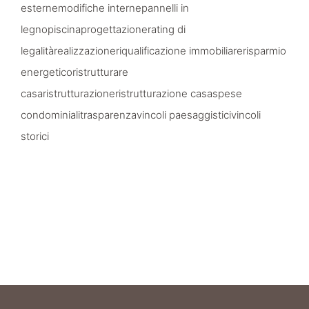
esterne
modifiche interne
pannelli in
legno
piscina
progettazione
rating di
legalità
realizzazione
riqualificazione immobiliare
risparmio
energetico
ristrutturare
casa
ristrutturazione
ristrutturazione casa
spese
condominiali
trasparenza
vincoli paesaggistici
vincoli
storici