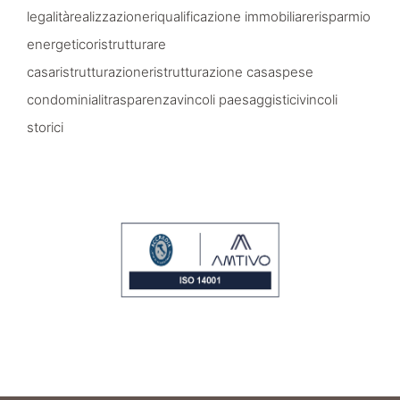
legalità
realizzazione
riqualificazione immobiliare
risparmio
energetico
ristrutturare
casa
ristrutturazione
ristrutturazione casa
spese
condominiali
trasparenza
vincoli paesaggistici
vincoli
storici