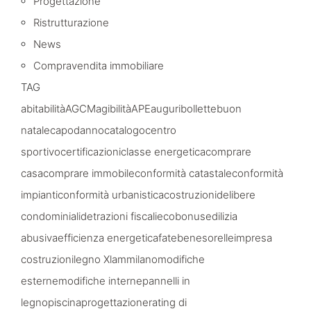
Progettazione
Ristrutturazione
News
Compravendita immobiliare
TAG
abitabilità
AGCM
agibilità
APE
auguri
bollette
buon
natale
capodanno
catalogo
centro
sportivo
certificazioni
classe energetica
comprare
casa
comprare immobile
conformità catastale
conformità
impianti
conformità urbanistica
costruzioni
delibere
condominiali
detrazioni fiscali
ecobonus
edilizia
abusiva
efficienza energetica
fatebenesorelle
impresa
costruzioni
legno Xlam
milano
modifiche
esterne
modifiche interne
pannelli in
legno
piscina
progettazione
rating di