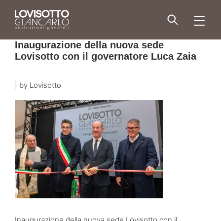
Skip
to
men
content
Inaugurazione della nuova sede
Lovisotto con il governatore Luca Zaia
|
by
Lovisotto
Inaugurazione della nuova sede Lovisotto con il