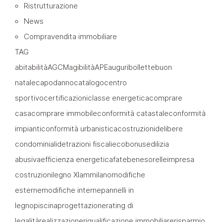
Ristrutturazione
News
Compravendita immobiliare
TAG
abitabilità
AGCM
agibilità
APE
auguri
bollette
buon
natale
capodanno
catalogo
centro
sportivo
certificazioni
classe energetica
comprare
casa
comprare immobile
conformità catastale
conformità
impianti
conformità urbanistica
costruzioni
delibere
condominiali
detrazioni fiscali
ecobonus
edilizia
abusiva
efficienza energetica
fatebenesorelle
impresa
costruzioni
legno Xlam
milano
modifiche
esterne
modifiche interne
pannelli in
legno
piscina
progettazione
rating di
legalità
realizzazione
riqualificazione immobiliare
risparmio