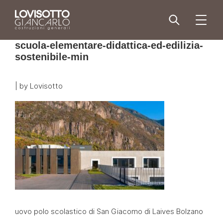
Skip
to
menu
content
scuola-elementare-didattica-ed-edilizia-
sostenibile-min
|
by
Lovisotto
uovo polo scolastico di San Giacomo di Laives Bolzano