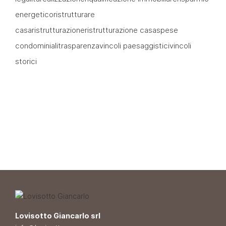
energetico
ristrutturare
casa
ristrutturazione
ristrutturazione casa
spese
condominiali
trasparenza
vincoli paesaggistici
vincoli
storici
Lovisotto Giancarlo srl