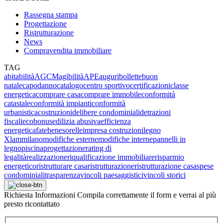
Rassegna stampa
Progettazione
Ristrutturazione
News
Compravendita immobiliare
TAG
abitabilità
AGCM
agibilità
APE
auguri
bollette
buon
natale
capodanno
catalogo
centro sportivo
certificazioni
classe
energetica
comprare casa
comprare immobile
conformità
catastale
conformità impianti
conformità
urbanistica
costruzioni
delibere condominiali
detrazioni
fiscali
ecobonus
edilizia abusiva
efficienza
energetica
fatebenesorelle
impresa costruzioni
legno
Xlam
milano
modifiche esterne
modifiche interne
pannelli in
legno
piscina
progettazione
rating di
legalità
realizzazione
riqualificazione immobiliare
risparmio
energetico
ristrutturare casa
ristrutturazione
ristrutturazione casa
spese
condominiali
trasparenza
vincoli paesaggistici
vincoli storici
Richiesta
Informazioni
Compila correttamente il form e verrai al più
presto ricontattato