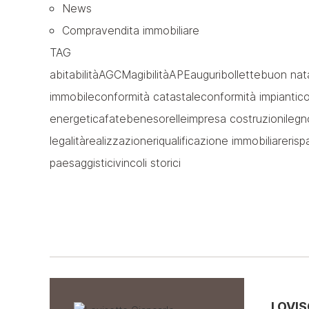
News
Compravendita immobiliare
TAG
abitabilità
AGCM
agibilità
APE
auguri
bollette
buon nat
immobile
conformità catastale
conformità impianti
co
energetica
fatebenesorelle
impresa costruzioni
legn
legalità
realizzazione
riqualificazione immobiliare
ris
paesaggistici
vincoli storici
LOVI