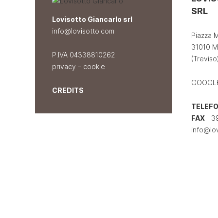
SRL
Lovisotto Giancarlo srl
info@lovisotto.com
Piazza M
31010 M
P.IVA 04338810262
(Treviso)
privacy
–
cookie
GOOGL
CREDITS
TELEF
FAX
+39
info@lo