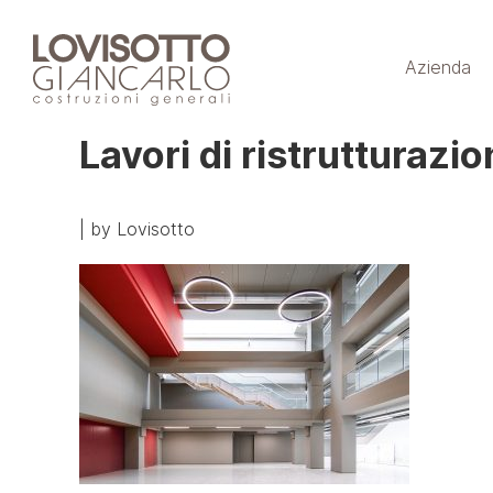
Skip
to
Azienda
content
Lavori di ristrutturazi
|
by
Lovisotto