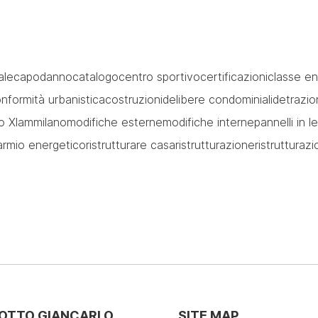
ale
capodanno
catalogo
centro sportivo
certificazioni
classe en
nformità urbanistica
costruzioni
delibere condominiali
detrazion
o Xlam
milano
modifiche esterne
modifiche interne
pannelli in 
parmio energetico
ristrutturare casa
ristrutturazione
ristrutturaz
SOTTO GIANCARLO
SITE MAP