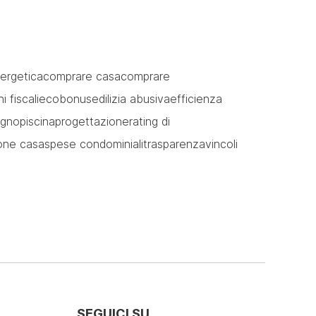
ergetica
comprare casa
comprare
i fiscali
ecobonus
edilizia abusiva
efficienza
legno
piscina
progettazione
rating di
ione casa
spese condominiali
trasparenza
vincoli
SEGUICI SU