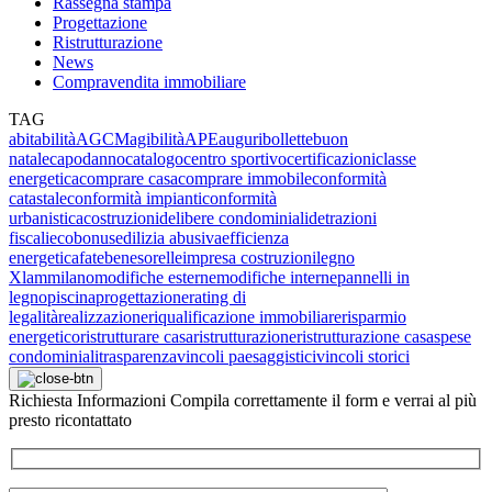
Rassegna stampa
Progettazione
Ristrutturazione
News
Compravendita immobiliare
TAG
abitabilità
AGCM
agibilità
APE
auguri
bollette
buon
natale
capodanno
catalogo
centro sportivo
certificazioni
classe
energetica
comprare casa
comprare immobile
conformità
catastale
conformità impianti
conformità
urbanistica
costruzioni
delibere condominiali
detrazioni
fiscali
ecobonus
edilizia abusiva
efficienza
energetica
fatebenesorelle
impresa costruzioni
legno
Xlam
milano
modifiche esterne
modifiche interne
pannelli in
legno
piscina
progettazione
rating di
legalità
realizzazione
riqualificazione immobiliare
risparmio
energetico
ristrutturare casa
ristrutturazione
ristrutturazione casa
spese
condominiali
trasparenza
vincoli paesaggistici
vincoli storici
Richiesta
Informazioni
Compila correttamente il form e verrai al più
presto ricontattato