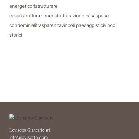
energetico
ristrutturare
casa
ristrutturazione
ristrutturazione casa
spese
condominiali
trasparenza
vincoli paesaggistici
vincoli
storici
Lovisotto Giancarlo srl
info@lovisotto.com