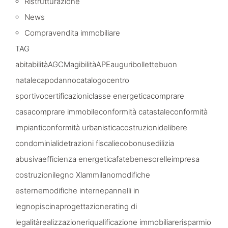
Ristrutturazione
News
Compravendita immobiliare
TAG
abitabilità
AGCM
agibilità
APE
auguri
bollette
buon
natale
capodanno
catalogo
centro
sportivo
certificazioni
classe energetica
comprare
casa
comprare immobile
conformità catastale
conformità
impianti
conformità urbanistica
costruzioni
delibere
condominiali
detrazioni fiscali
ecobonus
edilizia
abusiva
efficienza energetica
fatebenesorelle
impresa
costruzioni
legno Xlam
milano
modifiche
esterne
modifiche interne
pannelli in
legno
piscina
progettazione
rating di
legalità
realizzazione
riqualificazione immobiliare
risparmio