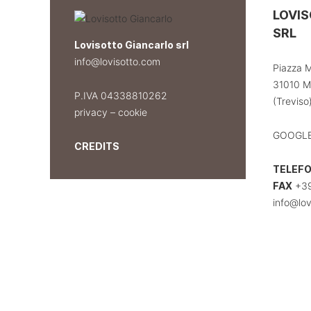
LOVI
SRL
Lovisotto Giancarlo srl
info@lovisotto.com
Piazza M
31010 M
P.IVA 04338810262
(Treviso)
privacy
–
cookie
GOOGLE
CREDITS
TELEF
FAX
+39
info@lov