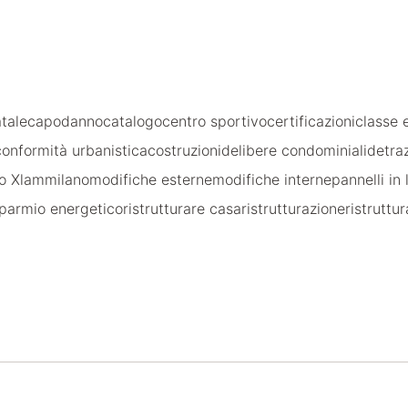
tale
capodanno
catalogo
centro sportivo
certificazioni
classe 
conformità urbanistica
costruzioni
delibere condominiali
detraz
o Xlam
milano
modifiche esterne
modifiche interne
pannelli in
sparmio energetico
ristrutturare casa
ristrutturazione
ristruttu