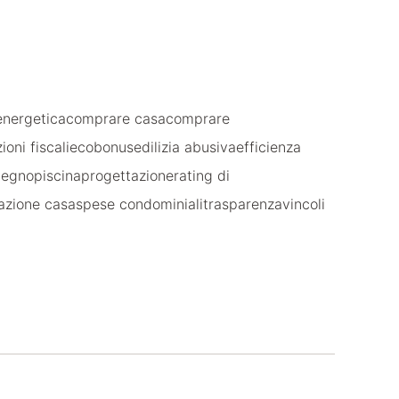
energetica
comprare casa
comprare
ioni fiscali
ecobonus
edilizia abusiva
efficienza
 legno
piscina
progettazione
rating di
razione casa
spese condominiali
trasparenza
vincoli