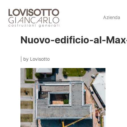
Skip
to
Azienda
content
Nuovo-edificio-al-Max
|
by
Lovisotto