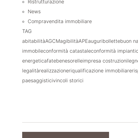
Ristrutturazione
News
Compravendita immobiliare
TAG
abitabilità
AGCM
agibilità
APE
auguri
bollette
buon na
immobile
conformità catastale
conformità impianti
energetica
fatebenesorelle
impresa costruzioni
legn
legalità
realizzazione
riqualificazione immobiliare
ri
paesaggistici
vincoli storici