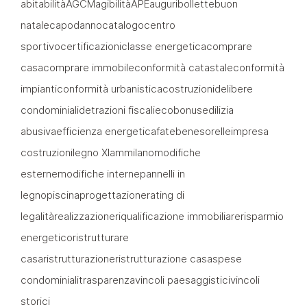
abitabilità
AGCM
agibilità
APE
auguri
bollette
buon
natale
capodanno
catalogo
centro
sportivo
certificazioni
classe energetica
comprare
casa
comprare immobile
conformità catastale
conformità
impianti
conformità urbanistica
costruzioni
delibere
condominiali
detrazioni fiscali
ecobonus
edilizia
abusiva
efficienza energetica
fatebenesorelle
impresa
costruzioni
legno Xlam
milano
modifiche
esterne
modifiche interne
pannelli in
legno
piscina
progettazione
rating di
legalità
realizzazione
riqualificazione immobiliare
risparmio
energetico
ristrutturare
casa
ristrutturazione
ristrutturazione casa
spese
condominiali
trasparenza
vincoli paesaggistici
vincoli
storici