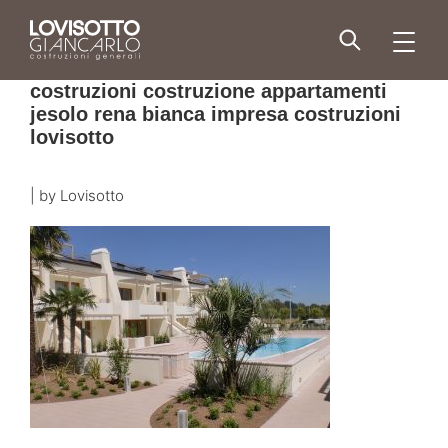
Skip
to
men
content
costruzioni costruzione appartamenti
jesolo rena bianca impresa costruzioni
lovisotto
|
by
Lovisotto