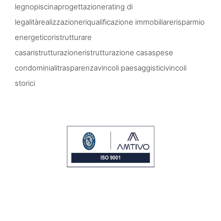
legno
piscina
progettazione
rating di
legalità
realizzazione
riqualificazione immobiliare
risparmio
energetico
ristrutturare
casa
ristrutturazione
ristrutturazione casa
spese
condominiali
trasparenza
vincoli paesaggistici
vincoli
storici