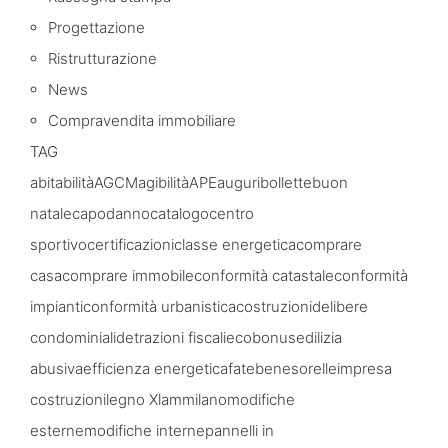
Progettazione
Ristrutturazione
News
Compravendita immobiliare
TAG
abitabilità
AGCM
agibilità
APE
auguri
bollette
buon
natale
capodanno
catalogo
centro
sportivo
certificazioni
classe energetica
comprare
casa
comprare immobile
conformità catastale
conformità
impianti
conformità urbanistica
costruzioni
delibere
condominiali
detrazioni fiscali
ecobonus
edilizia
abusiva
efficienza energetica
fatebenesorelle
impresa
costruzioni
legno Xlam
milano
modifiche
esterne
modifiche interne
pannelli in