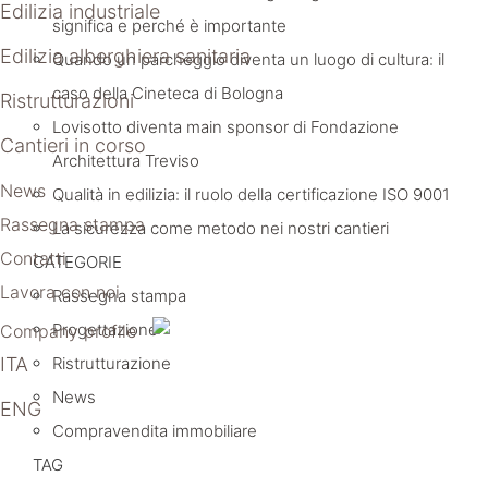
Edilizia industriale
significa e perché è importante
Edilizia alberghiera sanitaria
Quando un parcheggio diventa un luogo di cultura: il
caso della Cineteca di Bologna
Ristrutturazioni
Lovisotto diventa main sponsor di Fondazione
Cantieri in corso
Architettura Treviso
News
Qualità in edilizia: il ruolo della certificazione ISO 9001
Rassegna stampa
La sicurezza come metodo nei nostri cantieri
Contatti
CATEGORIE
Lavora con noi
Rassegna stampa
Progettazione
Company profile
ITA
Ristrutturazione
News
ENG
Compravendita immobiliare
TAG