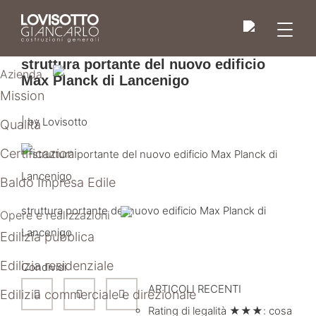
Skip
to
men
content
struttura portante del nuovo edificio
Azienda
Max Planck di Lancenigo
Mission
|
by
Lovisotto
Qualità
Certificazioni
Baldo Impresa Edile
struttura portante del nuovo edificio Max Planck di
Opere e realizzazioni
Lancenigo
Edilizia pubblica
Edilizia residenziale
Condividi
ARTICOLI RECENTI
Edilizia commerciale e direzionale
Rating di legalità ★★★: cosa