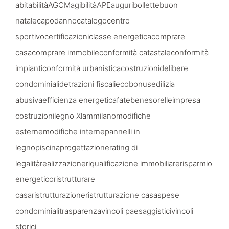
abitabilità
AGCM
agibilità
APE
auguri
bollette
buon
natale
capodanno
catalogo
centro
sportivo
certificazioni
classe energetica
comprare
casa
comprare immobile
conformità catastale
conformità
impianti
conformità urbanistica
costruzioni
delibere
condominiali
detrazioni fiscali
ecobonus
edilizia
abusiva
efficienza energetica
fatebenesorelle
impresa
costruzioni
legno Xlam
milano
modifiche
esterne
modifiche interne
pannelli in
legno
piscina
progettazione
rating di
legalità
realizzazione
riqualificazione immobiliare
risparmio
energetico
ristrutturare
casa
ristrutturazione
ristrutturazione casa
spese
condominiali
trasparenza
vincoli paesaggistici
vincoli
storici