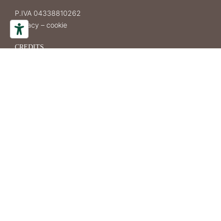
P.IVA 04338810262
privacy
–
cookie
CREDITS
LOVISOTTO GIANCARLO SRL
Piazza Municipio 19
31010 Mareno di Piave
(Treviso) – Italia
GOOGLE MAPS
TELEFONO
+39 0438 492283
+39 0438 499521
FAX