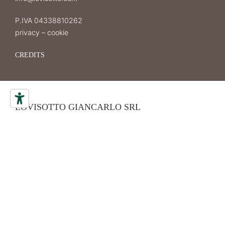
P.IVA 04338810262
privacy
–
cookie
CREDITS
LOVISOTTO GIANCARLO SRL
Piazza Municipio 19
31010 Mareno di Piave
(Treviso) – Italia
GOOGLE MAPS
TELEFONO
+39 0438 492283