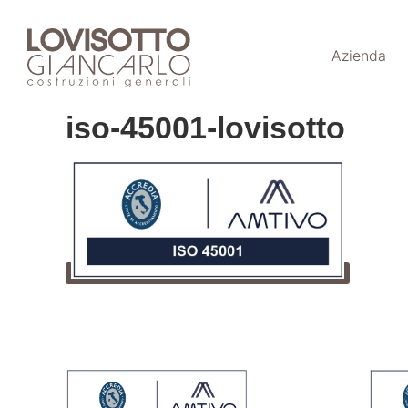
Skip
to
Azienda
content
iso-45001-lovisotto