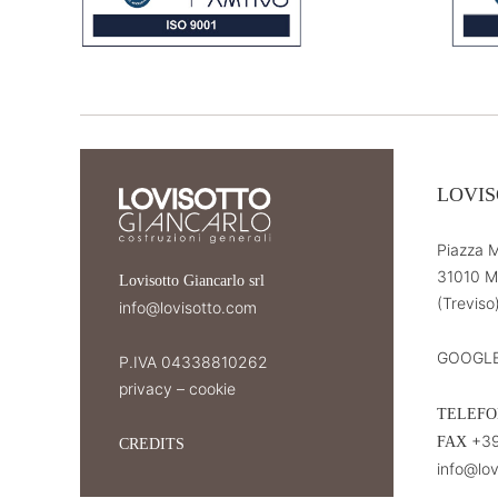
LOVIS
Piazza M
31010 M
Lovisotto Giancarlo srl
(Treviso)
info@lovisotto.com
GOOGLE
P.IVA 04338810262
privacy
–
cookie
TELEF
+39
FAX
CREDITS
info@lov