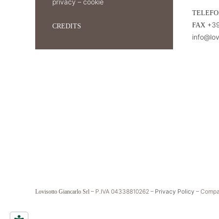
privacy
–
cookie
TELEF
+39
FAX
CREDITS
info@lov
– P.IVA 04338810262 –
Privacy Policy
– Compan
Lovisotto Giancarlo Srl