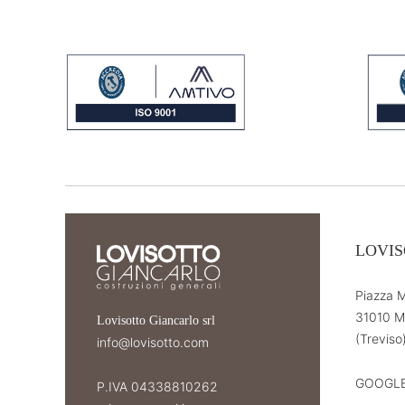
LOVIS
Piazza M
31010 M
Lovisotto Giancarlo srl
(Treviso)
info@lovisotto.com
GOOGLE
P.IVA 04338810262