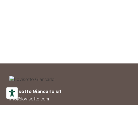
Lovisotto Giancarlo srl
info@lovisotto.com
P.IVA 04338810262
privacy
–
cookie
CREDITS