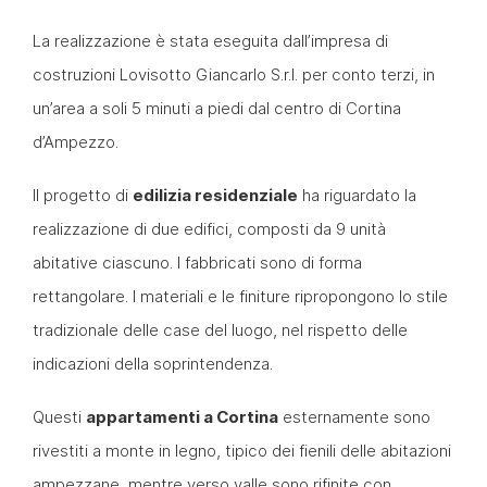
La realizzazione è stata eseguita dall’impresa di
costruzioni Lovisotto Giancarlo S.r.l. per conto terzi, in
un’area a soli 5 minuti a piedi dal centro di Cortina
d’Ampezzo.
Il progetto di
edilizia residenziale
ha riguardato la
realizzazione di due edifici, composti da 9 unità
abitative ciascuno. I fabbricati sono di forma
rettangolare. I materiali e le finiture ripropongono lo stile
tradizionale delle case del luogo, nel rispetto delle
indicazioni della soprintendenza.
Questi
appartamenti a Cortina
esternamente sono
rivestiti a monte in legno, tipico dei fienili delle abitazioni
ampezzane, mentre verso valle sono rifinite con